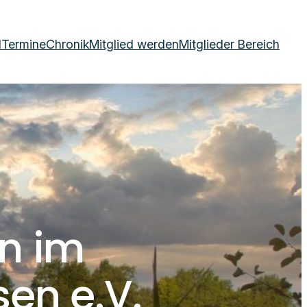
d
Termine
Chronik
Mitglied werden
Mitglieder Bereich
n im
en e.V.